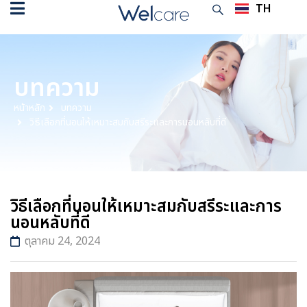
TH
EN
บทความ
หน้าหลัก
บทความ
วิธีเลือกที่นอนให้เหมาะสมกับสรีระและการนอนหลับที่ดี
วิธีเลือกที่นอนให้เหมาะสมกับสรีระและการ
นอนหลับที่ดี
ตุลาคม 24, 2024
บทความ