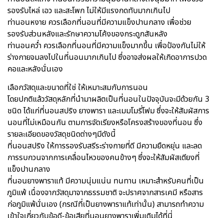
รองรับไหล่ เอว และสะโพก ไม่ให้มีแรงกดทับมากเกินไป
ท่านอนหงาย ควรเลือกที่นอนที่มีความแข็งปานกลาง เพื่อช่วย
รองรับส่วนหลังและรักษาความโค้งของกระดูกสันหลัง
ท่านอนคว่ำ ควรเลือกที่นอนที่มีความแข็งมากขึ้น เพื่อป้องกันไม่ให้
ร่างกายจมลงไปในที่นอนมากเกินไป ซึ่งอาจส่งผลให้เกิดอาการปวด
คอและหลังนั่นเอง
เลือกวัสดุและขนาดที่ใช่ ให้เหมาะสมกับการนอน
โดยปกติแล้ววัสดุหลักที่นำมาผลิตเป็นที่นอนในปัจจุบันจะมีด้วยกัน 3
ชนิด ได้แก่ที่นอนสปริง ยางพารา และเมมโมรี่โฟม ซึ่งจะให้สัมผัสการ
นอนที่ไม่เหมือนกัน ตามการจัดเรียงหรือโครงสร้างของที่นอน ซึ่ง
รายละเอียดของวัสดุชนิดต่างๆมีดังนี้
ที่นอนสปริง ให้การรองรับสรีระร่างกายที่ดี มีความยืดหยุ่น และลด
การรบกวนจากการเคลื่อนไหวของคนข้างๆ ซึ่งจะให้สัมผัสเตียงที่
แข็งปานกลาง
ที่นอนยางพาราแท้ มีความนุ่มแน่น ทนทาน เหมาะสำหรับคนที่เป็น
ภูมิแพ้ เนื่องจากวัสดุมาจากธรรมชาติ จะปราศจากสารเคมี หรือสาร
ก่อภูมิแพ้นั่นเอง (กรณีที่เป็นยางพาราแท้เท่านั้น) สามารถทำความ
เข้าใจเกี่ยวกับข้อดี-ข้อเสียที่นอนยางพาราเพิ่มเติมได้ที่นี่