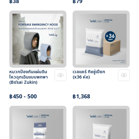
฿38
฿79
หมวกป้องกันแผ่นดิน
เวลแคร์ ทิชชู่เปียก
ไหวฉุกเฉินแบบพกพา
(x36 ห่อ)
(Bōsai Zukin)
฿450 - 500
฿1,368