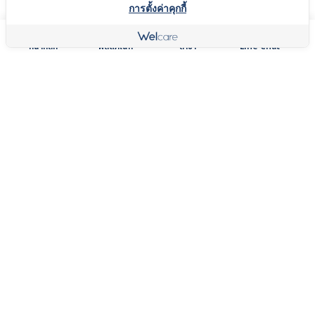
การตั้งค่าคุกกี้
เวลแคร์ หมอนหนุนคิง
เวลแคร์ หมอนสุขภาพ
หน้าหลัก
ผลิตภัณฑ์
สาขา
Line Chat
ไซส์ Premium
คิงไซส์ Cool Touch
SoftGel
฿2,999 - 3,499
฿2,100
เวลแคร์ หมอน
ทอปเปอร์สุขภาพเวล
ยางพารา Cool
แคร์ Hollow
Touch
Conjugate
฿1,599
฿1,299 - 2,199