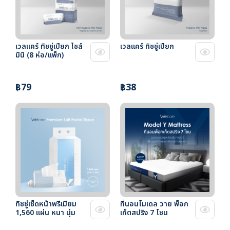
เวลแคร์ ทิชชู่เปียก ไซส์
เวลแคร์ ทิชชู่เปียก
มินิ (8 ห่อ/แพ็ก)
฿79
฿38
ทิชชู่เช็ดหน้าพรีเมียม
ที่นอนโมเดล วาย พ็อก
1,560 แผ่น หนา นุ่ม
เก็ตสปริง 7 โซน