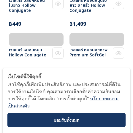
เวลแคร์ ปลอกหมอน
เวลแคร์ หมอนหนุนใบ
ใบยาว Hollow
ยาว ลายริ้ว Hollow
Conjugate
Conjugate
฿449
฿1,499
เวลแคร์ หมอนหนุน
เวลแคร์ หมอนสุขภาพ
Hollow Conjugate
Premium SoftGel
฿399
฿1,499
เว็บไซต์นี้ใช้คุกกี้
เราใช้คุกกี้เพื่อเพิ่มประสิทธิภาพ และประสบการณ์ที่ดีใน
การใช้งานเว็บไซต์ คุณสามารถเลือกตั้งค่าความยินยอม
การใช้คุกกี้ได้ โดยคลิก "การตั้งค่าคุกกี้"
นโยบายความ
เวลแคร์ หมอนสุขภาพ
เวลแคร์ หมอนหนุน
Cool Touch
แอนตี้แบคทีเรีย
เป็นส่วนตัว
ยอมรับทั้งหมด
฿1,499
฿999