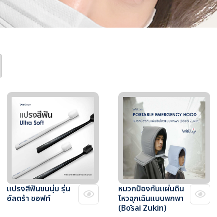
แปรงสีฟันขนนุ่ม รุ่น
หมวกป้องกันแผ่นดิน
อัลตร้า ซอฟท์
ไหวฉุกเฉินแบบพกพา
(Bōsai Zukin)