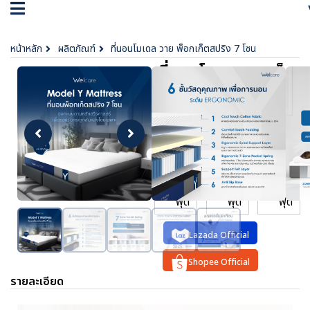
หน้าหลัก
ผลิตภัณฑ์
ที่นอนโมเดล วาย พ็อกเก็ตสปริง 7 โซน
ที่นอนโมเดล วาย พ็
อกเก็ตสปริง 7 โซน
฿ 12,900 -
17,900
ตัวเลือก :
3.5
5
6
ฟุต
ฟุต
ฟุต
Lazada Official
Shopee Official
รายละเอียด