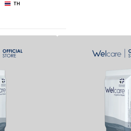
TH
EN
 เวลแคร์ สูตรไฮจีนไว
pee
cial