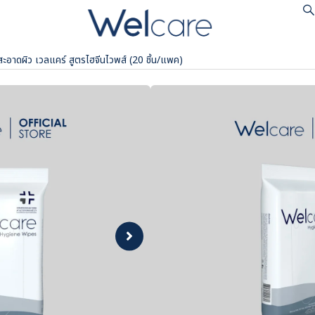
สะอาดผิว เวลแคร์ สูตรไฮจีนไวพส์ (20 ชิ้น/แพค)
ผ้าเช็ดทำความสะอาดผิว
พส์ (20 ชิ้น/แพค)
฿ 38
ตัวเลือก :
No data was found
Lazada
Sho
Official
Offi