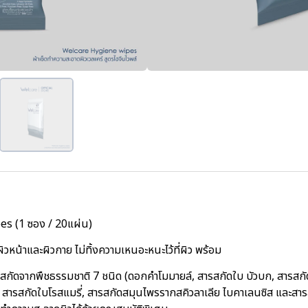
es (1 ซอง / 20แผ่น)
ิวหน้าและผิวกาย ไม่ทิ้งความเหนอะหนะไว้ที่ผิว พร้อม
กัดจากพืชธรรมชาติ 7 ชนิด (ดอกคำโมมายล์, สารสกัดใบ บัวบก, สารส
ารสกัดใบโรสแมรี่, สารสกัดสมุนไพรรากสคิวลาเลีย ไบคาเลนซิส และสารส