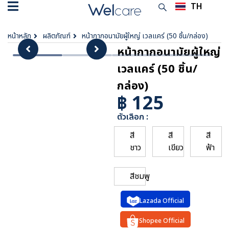
TH
EN
หน้าหลัก
ผลิตภัณฑ์
หน้ากากอนามัยผู้ใหญ่ เวลแคร์ (50 ชิ้น/กล่อง)
หน้ากากอนามัยผู้ใหญ่
เวลแคร์ (50 ชิ้น/
กล่อง)
฿ 125
ตัวเลือก :
สี
สี
สี
ชาว
เขียว
ฟ้า
สีชมพู
Lazada Official
Shopee Official