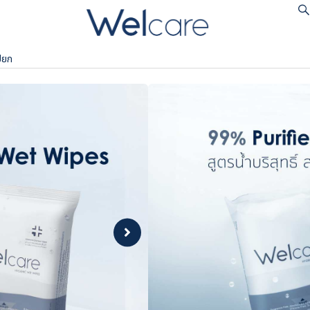
ปียก
เวลแคร์ ทิชชู่เปียก
฿ 38
ตัวเลือก :
No data was found
Lazada
Sho
Official
Offi