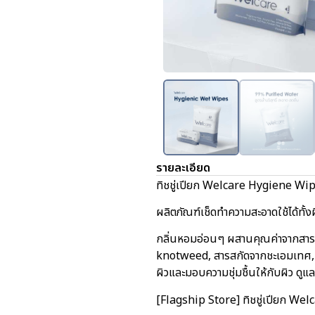
รายละเอียด
ทิชชู่เปียก Welcare Hygiene Wipe
ผลิตภัณฑ์เช็ดทำความสะอาดใช้ได้ทั้งผ
กลิ่นหอมอ่อนๆ ผสานคุณค่าจากสารส
knotweed, สารสกัดจากชะเอมเทศ, ส
ผิวและมอบความชุ่มชื้นให้กับผิว ดู
[Flagship Store] ทิชชู่เปียก We