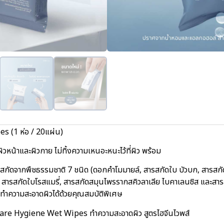
s (1 ห่อ / 20แผ่น)
ิวหน้าและผิวกาย ไม่ทิ้งความเหนอะหนะไว้ที่ผิว พร้อม
กัดจากพืชธรรมชาติ 7 ชนิด (ดอกคำโมมายล์, สารสกัดใบ บัวบก, สารส
ารสกัดใบโรสแมรี่, สารสกัดสมุนไพรรากสคิวลาเลีย ไบคาเลนซิส และสารส
แลทำความสะอาดผิวได้ด้วยคุณสมบัติพิเศษ
lcare Hygiene Wet Wipes ทำความสะอาดผิว สูตรไฮจีนไวพส์