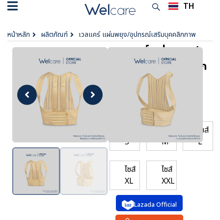
TH
EN
หน้าหลัก
ผลิตภัณฑ์
เวลแคร์ แผ่นพยุง/อุปกรณ์เสริมบุคคลิกภาพ
เวลแคร์ แผ่นพยุง/
อุปกรณ์เสริมบุคคลิก
ภาพ
฿ 1,199
ตัวเลือก :
ไซส์
ไซส์
ไซส์
S
M
L
ไซส์
ไซส์
XL
XXL
Lazada Official