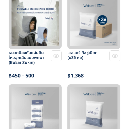
หมวกป้องกันแผ่นดิน
เวลแคร์ ทิชชู่เปียก
ไหวฉุกเฉินแบบพกพา
(x36 ห่อ)
(Bōsai Zukin)
฿450 - 500
฿1,368