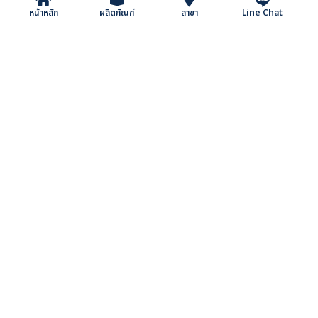
เวลแคร์ หมอนหนุนคิง
เวลแคร์ หมอนสุขภาพ
หน้าหลัก
ผลิตภัณฑ์
สาขา
Line Chat
ไซส์ Premium
คิงไซส์ Cool Touch
SoftGel
฿2,999 - 3,499
฿2,100
เวลแคร์ หมอน
ทอปเปอร์สุขภาพเวล
ยางพารา Cool
แคร์ Hollow
Touch
Conjugate
฿1,599
฿1,299 - 2,199
บริษัท ทีพีซีเอส จำกัด (มหาชน) (TPCS)
489 ถนนพระราม 3 แขวงบางโคล่ เขตบางคอแหลม กรุงเทพฯ