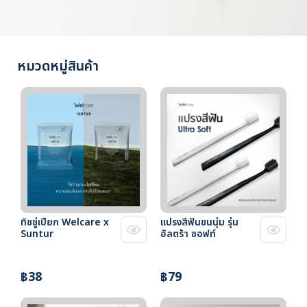
หมวดหมู่สินค้า
ทิชชู่เปียก Welcare x
แปรงสีฟันขนนุ่ม รุ่น
Suntur
อัลตร้า ซอฟท์
฿38
฿79