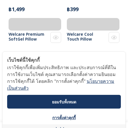
฿1,499
฿399
Welcare Premium
Welcare Cool
SoftGel Pillow
Touch Pillow
฿1,499
฿1,499
เว็บไซต์นี้ใช้คุกกี้
เราใช้คุกกี้เพื่อเพิ่มประสิทธิภาพ และประสบการณ์ที่ดีใน
การใช้งานเว็บไซต์ คุณสามารถเลือกตั้งค่าความยินยอม
การใช้คุกกี้ได้ โดยคลิก "การตั้งค่าคุกกี้"
นโยบายความ
Welcare Hollow
Welcare King Size
Conjugate Anti
Premium SoftGel
เป็นส่วนตัว
Bacteria Pillow
Soft Pillow
ยอมรับทั้งหมด
฿999
฿2,999 - 3,499
การตั้งค่าคุกกี้