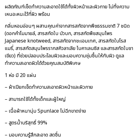
ผลิตภัณฑ์เช็ดทำความสะอาดใช้ได้ทั้งผิวหน้าและผิวกาย ไม่ทิ้งความ
เหนอะหนะไว้ที่ผิว พร้อม
กลิ่นหอมอ่อนๆ ผสานคุณค่าจากสารสกัดจากพืชธรรมชาติ 7 ชนิด
(ดอกคำโมมายล์, สารสกัดใบ บัวบก, สารสกัดพืชสมุนไพร
Japanese knotweed, สารสกัดจากชะเอมเทศ, สารสกัดใบโรส
แมรี่, สารสกัดสมุนไพรรากสคิวลาเลีย ไบคาเลนซิส และสารสกัดใบชา
เขียว) ที่ช่วยปลอบประโลมผิวและมอบความชุ่มชื้นให้กับผิว ดูแล
ทำความสะอาดผิวได้ด้วยคุณสมบัติพิเศษ
1 ห่อ มี 20 แผ่น
– ผ้าเปียกเช็ดทำความสะอาดผิวหน้าและผิวกาย
– สามารถใช้ได้ทั้งเด็กและผู้ใหญ่
– เนื้อผ้าหนานุ่ม Spunlace ไม่ฉีกขาดง่าย
– สูตรน้ำบริสุทธิ์ 99%
– มอบความรู้สึกสะอาด สดชื่น