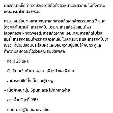
ผลิตภัณฑ์เช็ดทำความสะอาดใช้ได้ทั้งผิวหน้าและผิวกาย ไม่ทิ้งความ
เหนอะหนะไว้ที่ผิว พร้อม
กลิ่นหอมอ่อนๆ ผสานคุณค่าจากสารสกัดจากพืชธรรมชาติ 7 ชนิด
(ดอกคำโมมายล์, สารสกัดใบ บัวบก, สารสกัดพืชสมุนไพร
Japanese knotweed, สารสกัดจากชะเอมเทศ, สารสกัดใบโรส
แมรี่, สารสกัดสมุนไพรรากสคิวลาเลีย ไบคาเลนซิส และสารสกัดใบชา
เขียว) ที่ช่วยปลอบประโลมผิวและมอบความชุ่มชื้นให้กับผิว ดูแล
ทำความสะอาดผิวได้ด้วยคุณสมบัติพิเศษ
1 ห่อ มี 20 แผ่น
– ผ้าเปียกเช็ดทำความสะอาดผิวหน้าและผิวกาย
– สามารถใช้ได้ทั้งเด็กและผู้ใหญ่
– เนื้อผ้าหนานุ่ม Spunlace ไม่ฉีกขาดง่าย
– สูตรน้ำบริสุทธิ์ 99%
– มอบความรู้สึกสะอาด สดชื่น