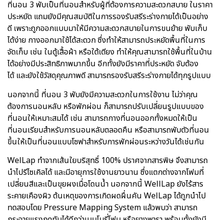
ที่นอน 3 พับเป็นที่นอนสำหรับผู้ที่ต้องการความสะดวกสบาย ในราคา
ประหยัด แถมยังมีคุณสมบัติในการรองรับสรีระร่างกายได้เป็นอย่าง
ดี เพราะถูกออกแบบมาให้มีความสะดวกสบายในการขนย้าย พับเก็บ
ได้ง่าย กางออกมาใช้ได้สะดวก ซึ่งทำให้สามารถประหยัดพื้นที่ในการ
จัดเก็บ เช่น ในตู้เสื้อผ้า หรือใต้เตียง ทำให้คุณสามารถใช้พื้นที่ในบ้าน
ได้อย่างมีประสิทธิภาพมากขึ้น อีกทั้งยังมีราคาที่ประหยัด จับต้อง
ได้ และยังใช้วัสดุคุณภาพดี สามารถรองรับสรีระร่างกายได้ทุกรูปแบบ
นอกจากนี้ ที่นอน 3 พับยังมีความสะดวกในการใช้งาน ไม่ว่าคุณ
ต้องการนอนหลับ หรือพักผ่อน ก็สามารถปรับเปลี่ยนรูปแบบของ
ที่นอนให้เหมาะสมได้ เช่น สามารถกางที่นอนออกทั้งหมดให้เป็น
ที่นอนเรียบสำหรับการนอนหลับตลอดคืน หรือสามารถพับตัวที่นอน
ขึ้นให้เป็นที่นอนแบบโซฟาสำหรับการพักผ่อนระหว่างวันได้เช่นกัน
WelLap ทำจากเส้นใยบริสุทธิ์ 100% ปราศจากสารพิษ จึงสามารถ
นำไปรีไซเคิลได้ และมีอายุการใช้งานยาวนาน ซึ่งแตกต่างจากโฟมที่
เปลี่ยนสีและเป็นขุยผงเมื่อโดนน้ำ นอกจากนี้ WellLap ยังไร้สาร
ระคายเคืองผิว ต้นเหตุของการเกิดผดผื่นคัน WelLap ได้ถูกนำไป
ทดสอบโดย Pressure Mapping System แล้วพบว่า สามารถ
กระจายแรงกดทับได้ดีกว่าเมมโมรี่โฟม หรือยางพารา พร้อมทั้งยังมี