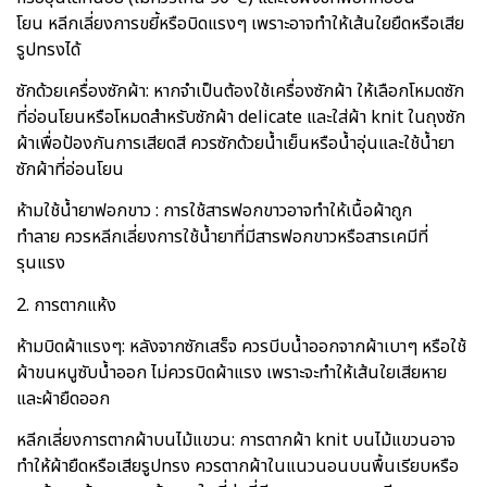
โยน หลีกเลี่ยงการขยี้หรือบิดแรงๆ เพราะอาจทำให้เส้นใยยืดหรือเสีย
รูปทรงได้
ซักด้วยเครื่องซักผ้า: หากจำเป็นต้องใช้เครื่องซักผ้า ให้เลือกโหมดซัก
ที่อ่อนโยนหรือโหมดสำหรับซักผ้า delicate และใส่ผ้า knit ในถุงซัก
ผ้าเพื่อป้องกันการเสียดสี ควรซักด้วยน้ำเย็นหรือน้ำอุ่นและใช้น้ำยา
ซักผ้าที่อ่อนโยน
ห้ามใช้น้ำยาฟอกขาว : การใช้สารฟอกขาวอาจทำให้เนื้อผ้าถูก
ทำลาย ควรหลีกเลี่ยงการใช้น้ำยาที่มีสารฟอกขาวหรือสารเคมีที่
รุนแรง
2. การตากแห้ง
ห้ามบิดผ้าแรงๆ: หลังจากซักเสร็จ ควรบีบน้ำออกจากผ้าเบาๆ หรือใช้
ผ้าขนหนูซับน้ำออก ไม่ควรบิดผ้าแรง เพราะจะทำให้เส้นใยเสียหาย
และผ้ายืดออก
หลีกเลี่ยงการตากผ้าบนไม้แขวน: การตากผ้า knit บนไม้แขวนอาจ
ทำให้ผ้ายืดหรือเสียรูปทรง ควรตากผ้าในแนวนอนบนพื้นเรียบหรือ