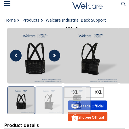
Home
Products
Welcare Industrial Back Support
Welcare
Industrial Back
Support
฿ 1,000
OPTIONS :
S
M
L
XL
XXL
Lazada Official
Shopee Official
Product details