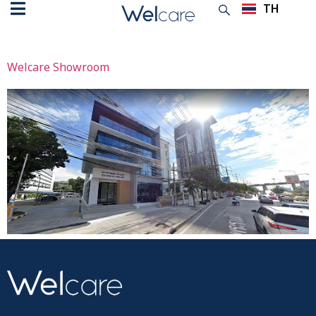
TH
EN
คลังเก็บ:
สาขา
Welcare Showroom