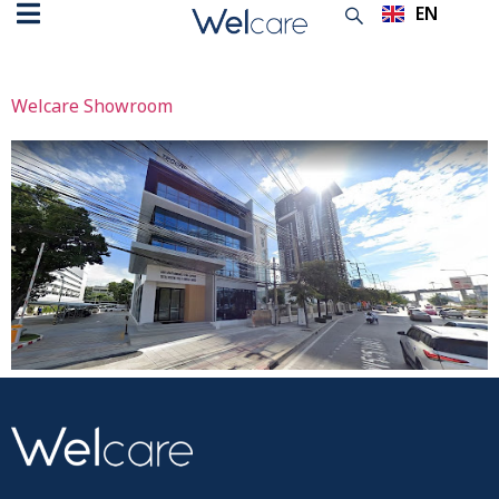
EN
TH
Archives:
สาขา
Welcare Showroom