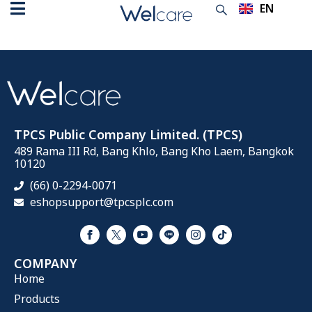
EN
TH
Welcare Showroom
TPCS Public Company Limited. (TPCS)
489 Rama III Rd, Bang Khlo, Bang Kho Laem, Bangkok
10120
(66) 0-2294-0071
eshopsupport@tpcsplc.com
COMPANY
Home
Products