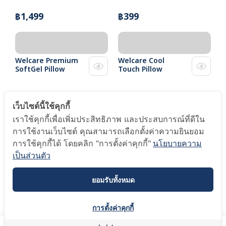
฿1,499
฿399
Welcare Premium
Welcare Cool
SoftGel Pillow
Touch Pillow
฿1,499
฿1,499
เว็บไซต์นี้ใช้คุกกี้
เราใช้คุกกี้เพื่อเพิ่มประสิทธิภาพ และประสบการณ์ที่ดีใน
การใช้งานเว็บไซต์ คุณสามารถเลือกตั้งค่าความยินยอม
การใช้คุกกี้ได้ โดยคลิก "การตั้งค่าคุกกี้"
นโยบายความ
Welcare Hollow
Welcare King Size
Conjugate Anti
Premium SoftGel
เป็นส่วนตัว
Bacteria Pillow
Soft Pillow
ยอมรับทั้งหมด
฿999
฿2,999 - 3,499
การตั้งค่าคุกกี้