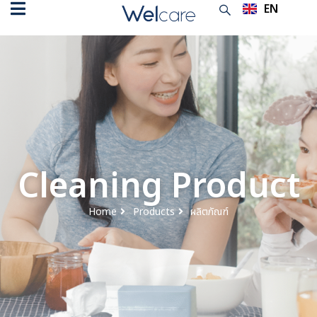
EN
TH
Cleaning Product
Home
Products
ผลิตภัณฑ์