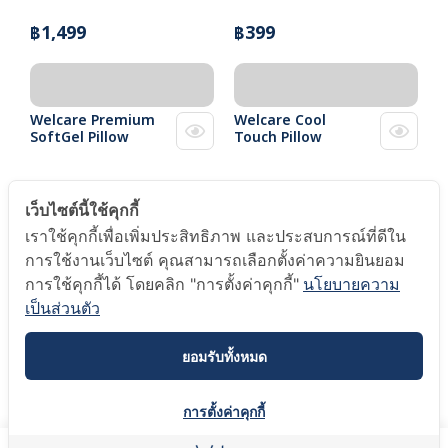
฿1,499
฿399
Welcare Premium
Welcare Cool
SoftGel Pillow
Touch Pillow
฿1,499
฿1,499
เว็บไซต์นี้ใช้คุกกี้
เราใช้คุกกี้เพื่อเพิ่มประสิทธิภาพ และประสบการณ์ที่ดีใน
การใช้งานเว็บไซต์ คุณสามารถเลือกตั้งค่าความยินยอม
การใช้คุกกี้ได้ โดยคลิก "การตั้งค่าคุกกี้"
นโยบายความ
Welcare Hollow
Welcare King Size
Conjugate Anti
Premium SoftGel
เป็นส่วนตัว
Bacteria Pillow
Soft Pillow
ยอมรับทั้งหมด
฿999
฿2,999 - 3,499
การตั้งค่าคุกกี้